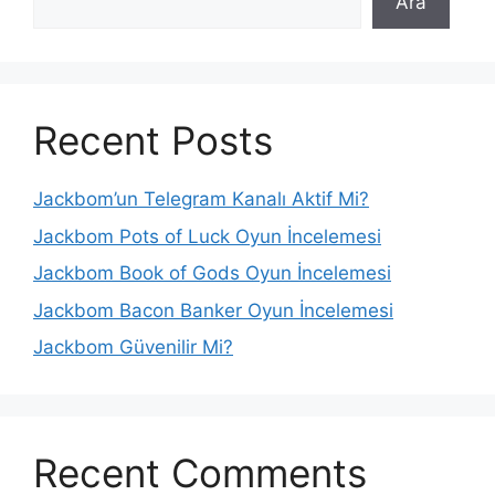
Ara
Recent Posts
Jackbom’un Telegram Kanalı Aktif Mi?
Jackbom Pots of Luck Oyun İncelemesi
Jackbom Book of Gods Oyun İncelemesi
Jackbom Bacon Banker Oyun İncelemesi
Jackbom Güvenilir Mi?
Recent Comments