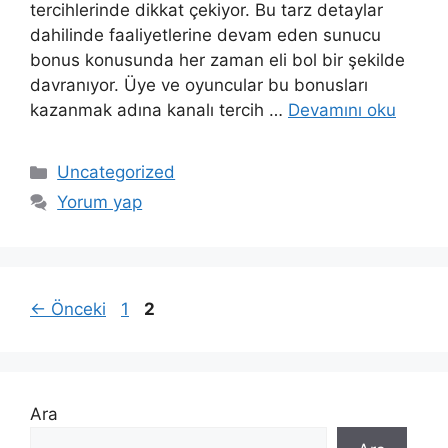
tercihlerinde dikkat çekiyor. Bu tarz detaylar
dahilinde faaliyetlerine devam eden sunucu
bonus konusunda her zaman eli bol bir şekilde
davranıyor. Üye ve oyuncular bu bonusları
kazanmak adına kanalı tercih …
Devamını oku
Kategoriler
Uncategorized
Yorum yap
Sayfa
Sayfa
←
Önceki
1
2
Ara