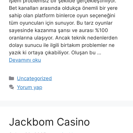
işlem problemsiz bir şekilde gerçekleştiriliyor.
Bet kanalları arasında oldukça önemli bir yere
sahip olan platform binlerce oyun seçeneğini
tüm oyuncuları için sunuyor. Bu tarz oyunlar
sayesinde kazanma şansı ve aurası %100
oranlarına ulaşıyor. Ancak teknik nedenlerden
dolayı sunucu ile ilgili birtakım problemler ne
yazık ki ortaya çıkabiliyor. Oluşan bu …
Devamını oku
Kategoriler
Uncategorized
Yorum yap
Jackbom Casino