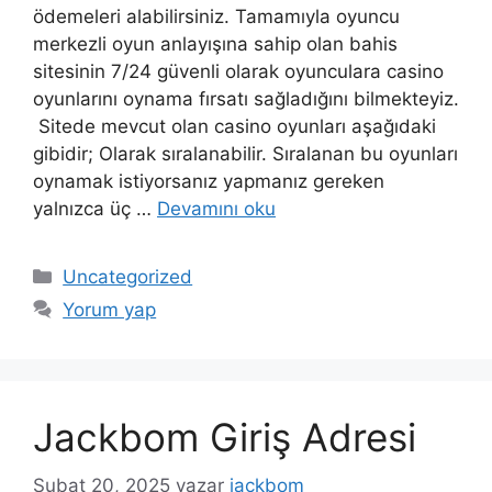
ödemeleri alabilirsiniz. Tamamıyla oyuncu
merkezli oyun anlayışına sahip olan bahis
sitesinin 7/24 güvenli olarak oyunculara casino
oyunlarını oynama fırsatı sağladığını bilmekteyiz.
Sitede mevcut olan casino oyunları aşağıdaki
gibidir; Olarak sıralanabilir. Sıralanan bu oyunları
oynamak istiyorsanız yapmanız gereken
yalnızca üç …
Devamını oku
Kategoriler
Uncategorized
Yorum yap
Jackbom Giriş Adresi
Şubat 20, 2025
yazar
jackbom