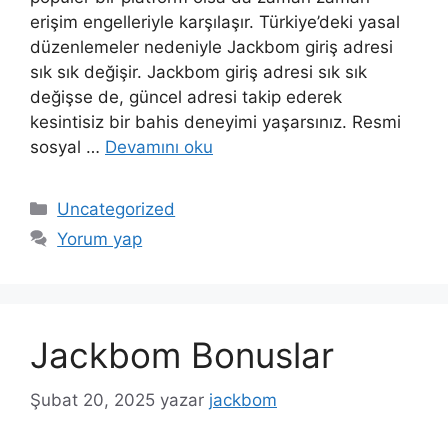
erişim engelleriyle karşılaşır. Türkiye’deki yasal
düzenlemeler nedeniyle Jackbom giriş adresi
sık sık değişir. Jackbom giriş adresi sık sık
değişse de, güncel adresi takip ederek
kesintisiz bir bahis deneyimi yaşarsınız. Resmi
sosyal …
Devamını oku
Kategoriler
Uncategorized
Yorum yap
Jackbom Bonuslar
Şubat 20, 2025
yazar
jackbom