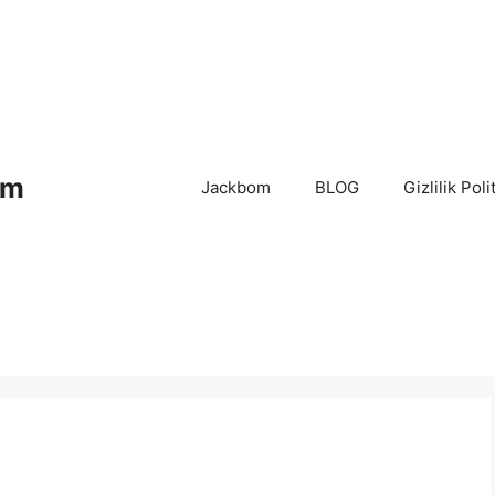
om
Jackbom
BLOG
Gizlilik Poli