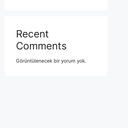
Recent
Comments
Görüntülenecek bir yorum yok.