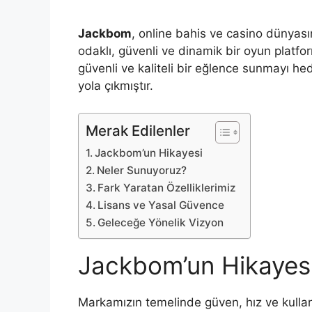
Jackbom
, online bahis ve casino dünyasın
odaklı, güvenli ve dinamik bir oyun plat
güvenli ve kaliteli bir eğlence sunmayı h
yola çıkmıştır.
Merak Edilenler
Jackbom’un Hikayesi
Neler Sunuyoruz?
Fark Yaratan Özelliklerimiz
Lisans ve Yasal Güvence
Geleceğe Yönelik Vizyon
Jackbom’un Hikayes
Markamızın temelinde güven, hız ve kulla