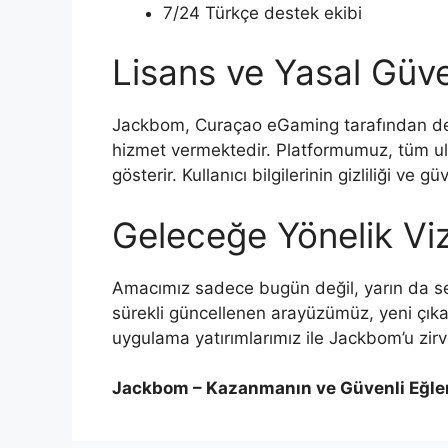
7/24 Türkçe destek ekibi
Lisans ve Yasal Güv
Jackbom, Curaçao eGaming tarafından de
hizmet vermektedir. Platformumuz, tüm ulu
gösterir. Kullanıcı bilgilerinin gizliliği ve gü
Geleceğe Yönelik Vi
Amacımız sadece bugün değil, yarın da sek
sürekli güncellenen arayüzümüz, yeni çıkan 
uygulama yatırımlarımız ile Jackbom’u zir
Jackbom – Kazanmanın ve Güvenli Eğle