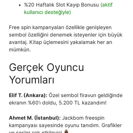
%20 Haftalık Slot Kayıp Bonusu
(aktif
kullanıcı desteğiyle)
Free spin kampanyaları özellikle genişleyen
sembol özelliğini denemek isteyenler için büyük
avantaj. Kitap üçlemesini yakalamak her an
mümkün.
Gerçek Oyuncu
Yorumları
Elif T. (Ankara):
Özel sembol firavun geldiğinde
ekranın %60’ı doldu, 5.200 TL kazandım!
Ahmet M. (İstanbul):
Jackbom freespin
kampanyası sayesinde oyunu tanıdım. Grafikler
ve sesler çok etkileyici
.