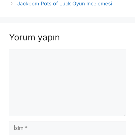
Jackbom Pots of Luck Oyun İncelemesi
Yorum yapın
Yorum
İsim