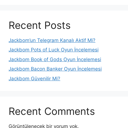
Recent Posts
Jackbom’un Telegram Kanalı Aktif Mi?
Jackbom Pots of Luck Oyun İncelemesi
Jackbom Book of Gods Oyun İncelemesi
Jackbom Bacon Banker Oyun İncelemesi
Jackbom Güvenilir Mi?
Recent Comments
Görüntülenecek bir yorum yok.