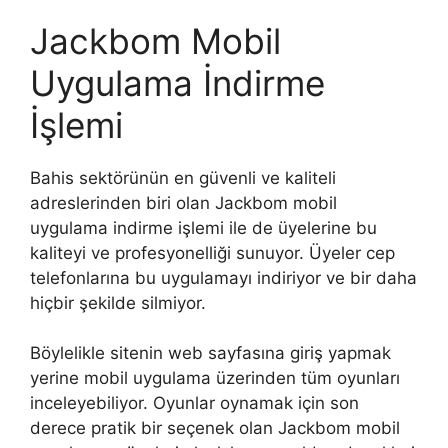
Jackbom Mobil
Uygulama İndirme
İşlemi
Bahis sektörünün en güvenli ve kaliteli
adreslerinden biri olan Jackbom mobil
uygulama indirme işlemi ile de üyelerine bu
kaliteyi ve profesyonelliği sunuyor. Üyeler cep
telefonlarına bu uygulamayı indiriyor ve bir daha
hiçbir şekilde silmiyor.
Böylelikle sitenin web sayfasına giriş yapmak
yerine mobil uygulama üzerinden tüm oyunları
inceleyebiliyor. Oyunlar oynamak için son
derece pratik bir seçenek olan Jackbom mobil