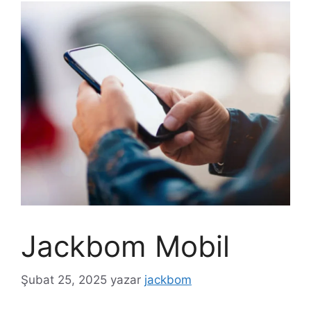
Jackbom Mobil
Şubat 25, 2025
yazar
jackbom