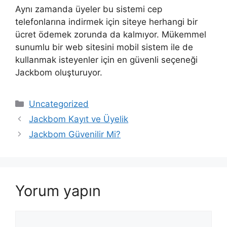
Aynı zamanda üyeler bu sistemi cep
telefonlarına indirmek için siteye herhangi bir
ücret ödemek zorunda da kalmıyor. Mükemmel
sunumlu bir web sitesini mobil sistem ile de
kullanmak isteyenler için en güvenli seçeneği
Jackbom oluşturuyor.
Kategoriler
Uncategorized
Jackbom Kayıt ve Üyelik
Jackbom Güvenilir Mi?
Yorum yapın
Yorum