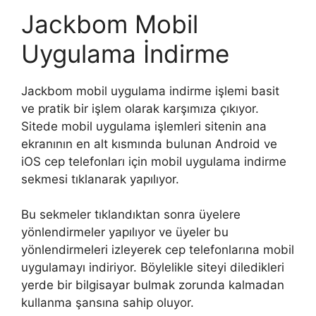
Jackbom Mobil
Uygulama İndirme
Jackbom mobil uygulama indirme işlemi basit
ve pratik bir işlem olarak karşımıza çıkıyor.
Sitede mobil uygulama işlemleri sitenin ana
ekranının en alt kısmında bulunan Android ve
iOS cep telefonları için mobil uygulama indirme
sekmesi tıklanarak yapılıyor.
Bu sekmeler tıklandıktan sonra üyelere
yönlendirmeler yapılıyor ve üyeler bu
yönlendirmeleri izleyerek cep telefonlarına mobil
uygulamayı indiriyor. Böylelikle siteyi diledikleri
yerde bir bilgisayar bulmak zorunda kalmadan
kullanma şansına sahip oluyor.