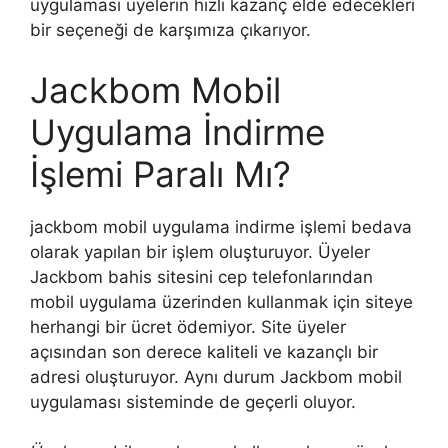
uygulaması üyelerin hızlı kazanç elde edecekleri
bir seçeneği de karşımıza çıkarıyor.
Jackbom Mobil
Uygulama İndirme
İşlemi Paralı Mı?
jackbom mobil uygulama indirme işlemi bedava
olarak yapılan bir işlem oluşturuyor. Üyeler
Jackbom bahis sitesini cep telefonlarından
mobil uygulama üzerinden kullanmak için siteye
herhangi bir ücret ödemiyor. Site üyeler
açısından son derece kaliteli ve kazançlı bir
adresi oluşturuyor. Aynı durum Jackbom mobil
uygulaması sisteminde de geçerli oluyor.