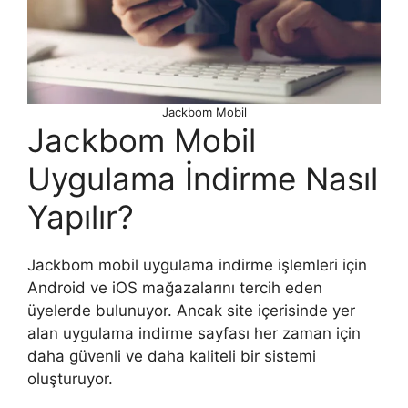
Jackbom Mobil
Jackbom Mobil
Uygulama İndirme Nasıl
Yapılır?
Jackbom mobil uygulama indirme işlemleri için
Android ve iOS mağazalarını tercih eden
üyelerde bulunuyor. Ancak site içerisinde yer
alan uygulama indirme sayfası her zaman için
daha güvenli ve daha kaliteli bir sistemi
oluşturuyor.