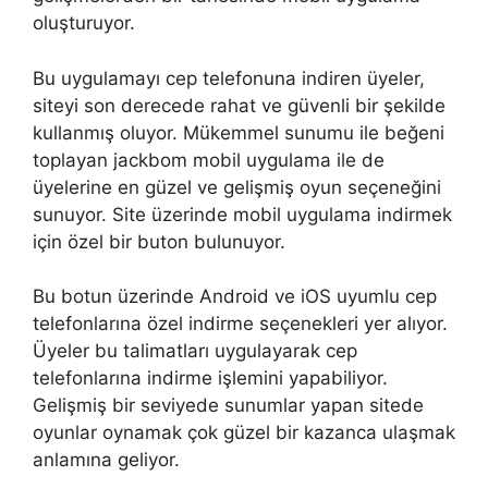
oluşturuyor.
Bu uygulamayı cep telefonuna indiren üyeler,
siteyi son derecede rahat ve güvenli bir şekilde
kullanmış oluyor. Mükemmel sunumu ile beğeni
toplayan jackbom mobil uygulama ile de
üyelerine en güzel ve gelişmiş oyun seçeneğini
sunuyor. Site üzerinde mobil uygulama indirmek
için özel bir buton bulunuyor.
Bu botun üzerinde Android ve iOS uyumlu cep
telefonlarına özel indirme seçenekleri yer alıyor.
Üyeler bu talimatları uygulayarak cep
telefonlarına indirme işlemini yapabiliyor.
Gelişmiş bir seviyede sunumlar yapan sitede
oyunlar oynamak çok güzel bir kazanca ulaşmak
anlamına geliyor.